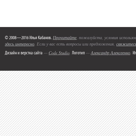
© 2008—2016 Илья Кабанов.
Прочитайте
, пожалуйста, условия использо
здесь интересно
. Если у вас есть вопросы или предложения,
свяжитесь
Дизайн и верстка сайта
Логотип
И
—
Code Studio
.
—
Александр Алексеенко
.