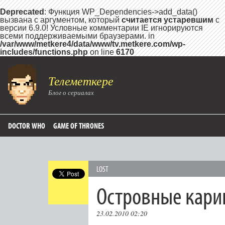
Deprecated
: Функция WP_Dependencies->add_data()
вызвана с аргументом, который
считается устаревшим
с
версии 6.9.0! Условные комментарии IE игнорируются
всеми поддерживаемыми браузерами. in
/var/www/metkere4/data/www/tv.metkere.com/wp-
includes/functions.php
on line
6170
Телеметкере
Блог о сериалах
DOCTOR WHO
GAME OF THRONES
LOST
Островные кари
23.02.2010 02:20