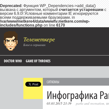
Deprecated
: Функция WP_Dependencies->add_data()
вызвана с аргументом, который
считается устаревшим
с
версии 6.9.0! Условные комментарии IE игнорируются
всеми поддерживаемыми браузерами. in
/var/www/metkere4/data/www/tv.metkere.com/wp-
includes/functions.php
on line
6170
Телеметкере
Блог о сериалах
DOCTOR WHO
GAME OF THRONES
СИТКОМЫ
Инфографика Par
03.03.2015 23:39
parks and recreation
,
и