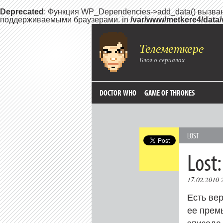
Deprecated
: Функция WP_Dependencies->add_data() вызва
поддерживаемыми браузерами. in
/var/www/metkere4/data
Телеметкере
Блог о сериалах
DOCTOR WHO
GAME OF THRONES
LOST
Lost
17.02.2010 
Есть вер
ее прем