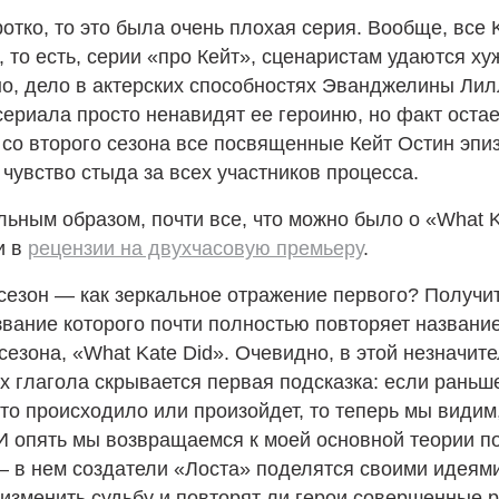
отко, то это была очень плохая серия. Вообще, все K
 то есть, серии «про Кейт», сценаристам удаются ху
о, дело в актерских способностях Эванджелины Лил
сериала просто ненавидят ее героиню, но факт остае
 со второго сезона все посвященные Кейт Остин эп
 чувство стыда за всех участников процесса.
льным образом, почти все, что можно было о «What 
и в
рецензии на двухчасовую премьеру
.
сезон — как зеркальное отражение первого? Получит
звание которого почти полностью повторяет названи
сезона, «What Kate Did». Очевидно, в этой незначит
х глагола скрывается первая подсказка: если рань
что происходило или произойдет, то теперь мы видим
 И опять мы возвращаемся к моей основной теории п
— в нем создатели «Лоста» поделятся своими идеями
 изменить судьбу и повторят ли герои совершенные 