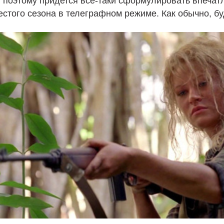
, поэтому придется все-таки сформулировать впечатл
естого сезона в телеграфном режиме. Как обычно, б