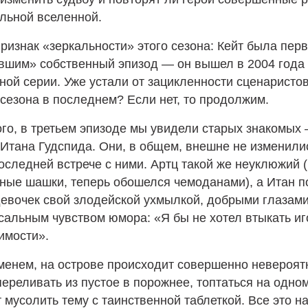
льной вселенной.
признак «зеркальности» этого сезона: Кейт была пе
вшим» собственный эпизод — он вышел в 2004 года 
ной серии. Уже устали от зацикленности сценаристо
 сезона в последнем? Если нет, то продолжим.
ого, в третьем эпизоде мы увидели старых знакомых 
 Итана Гудспида. Они, в общем, внешне не изменили
оследней встрече с ними. Артц такой же неуклюжий 
ные шашки, теперь обошелся чемоданами), а Итан 
девочек свой злодейской ухмылкой, добрыми глазами
сальным чувством юмора: «Я бы не хотел втыкать иг
имости».
менем, на острове происходит совершенно невероят
переливать из пустое в порожнее, топтаться на одно
 мусолить тему с таинственной таблеткой. Все это н