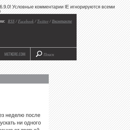
6.9.0! Условные комментарии IE игнорируются всеми
0
ки:
RSS
/
Facebook
/
Twitter
/
Вконтакте
METKERE.COM
ез неделю после
ускать ни одного