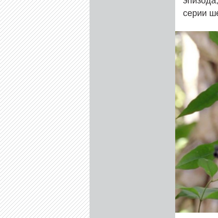
эпизода
серии ш