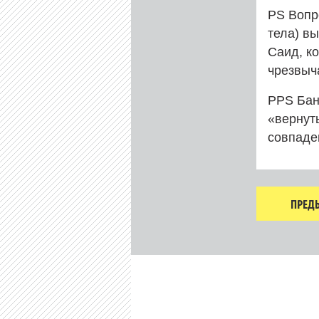
PS Вопр
тела) в
Саид, ко
чрезвыч
PPS Бан
«вернут
совпаде
ПРЕД