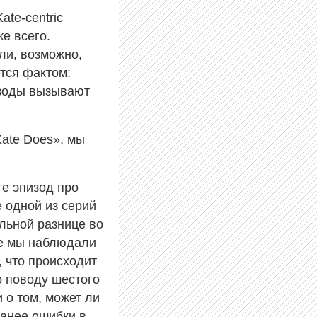
ate-centric
же всего.
ли, возможно,
тся фактом:
изоды вызывают
Kate Does», мы
е эпизод про
е одной из серий
ельной разнице во
ше мы наблюдали
, что происходит
о поводу шестого
 о том, может ли
ранее ошибки в