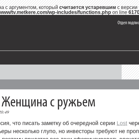
на с аргументом, который
считается устаревшим
с версии 
/www/tv.metkere.com/wp-includes/functions.php
on line
617
Отдел подпис
: Женщина с ружьем
20:49
сия, что писать заметку об очередной серии
Lost
чер
ьеры несколько глупо, но инвесторы требуют не проп