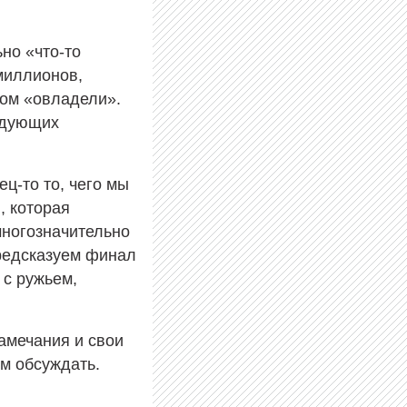
ьно «что-то
миллионов,
дом «овладели».
едующих
ец-то то, чего мы
, которая
многозначительно
предсказуем финал
 с ружьем,
амечания и свои
ем обсуждать.