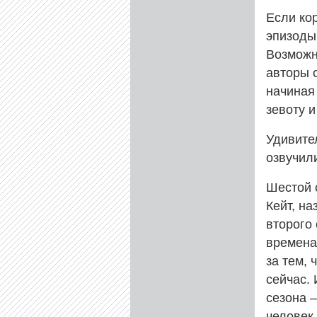
Если кор
эпизоды,
Возможн
авторы 
начиная
зевоту и
Удивите
озвучил
Шестой 
Кейт, на
второго 
времена
за тем, 
сейчас.
сезона 
человек