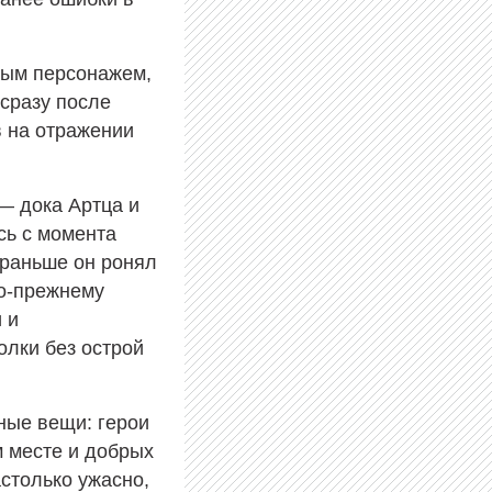
рвым персонажем,
сразу после
в на отражении
— дока Артца и
сь с момента
(раньше он ронял
по-прежнему
 и
олки без острой
ные вещи: герои
м месте и добрых
астолько ужасно,