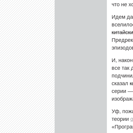
что не х
Идем да
вселило
китайск
Предрек
эпизодо
И, нако
все так 
подчини
сказал
к
серии —
изображ
Уф, пож
теории
«Програ