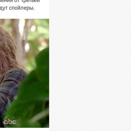
ения от третьей
удут спойлеры.