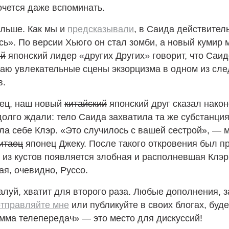
очется даже вспоминать.
льше. Как мы и
предсказывали
, в Саида действител
сь». По версии Хьюго он стал зомби, а новый кумир 
ий
японский лидер «других Других» говорит, что Саи
аю увлекательные сцены экзорцизма в одном из сл
в.
нец, наш новый
китайский
японский друг сказал након
долго ждали: тело Саида захватила та же субстанция
ла себе Клэр. «Это случилось с вашей сестрой», — 
итаец
японец Джеку. После такого откровения был 
 из кустов появляется злобная и располневшая Клэр
ая, очевидно, Руссо.
алуй, хватит для второго раза. Любые дополнения, з
отправляйте мне
или публикуйте в своих блогах, буд
мма телепередач» — это место для дискуссий!