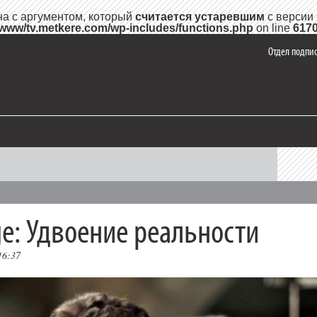
на с аргументом, который
считается устаревшим
с версии 
/www/tv.metkere.com/wp-includes/functions.php
on line
617
Отдел подпис
ge: Удвоение реальности
16:37