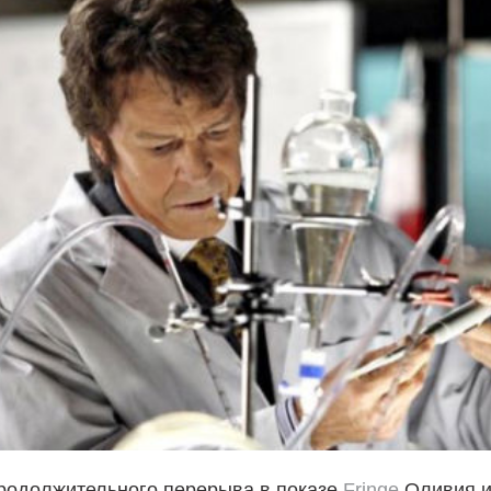
родолжительного перерыва в показе
Fringe
Оливия и