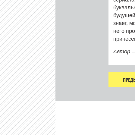
букваль
будущей
знает, м
него пр
принесен
Автор 
ПРЕД