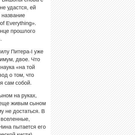
не удастся, ей
о название
f Everything».
конце прошлого
.
гилу Питера-I уже
имум, двое. Что
 наука «на той
од о том, что
я сам собой.
ыном на руках,
е еще живым сыном
у не достаться. В
 вселенные,
 Нина пытается его
еской кисти),