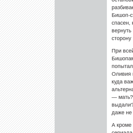
разбивае
Бишоп-с
спасен, 
вернуть 
сторону
При всей
Бишопам
попыталс
Оливия 
куда ва
альтерн
— мать? 
выдали?
даже не
А кроме
сериала.