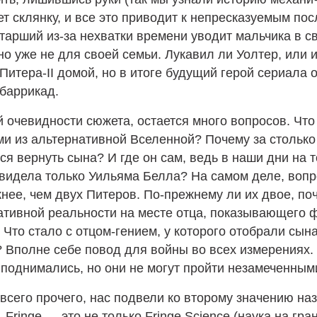
т склянку, и все это приводит к непресказуемым по
тарший из-за нехватки времени уводит мальчика в с
но уже не для своей семьи. Лукавил ли Уолтер, или 
Питера-II домой, но в итоге будущий герой сериала 
 баррикад.
 очевидности сюжета, остается много вопросов. Что
и из альтернативной Вселенной? Почему за столько л
я вернуть сына? И где он сам, ведь в наши дни на 
видела только Уильяма Белла? На самом деле, вопр
жнее, чем двух Питеров. По-прежнему ли их двое, по
ативной реальности на месте отца, показывающего ф
Что стало с отцом-гением, у которого отобрали сына
 Вполне себе повод для войны во всех измерениях.
 поднимались, но они не могут пройти незамеченным
 всего прочего, нас подвели ко второму значению на
 Fringe — это не только Fringe Science (наука на гран