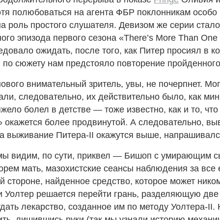
отя полюбоваться на агента ФБР поклонникам особо 
на роль простого слушателя. Девизом же серии стал
го эпизода первого сезона «There’s More Than One o
едовало ожидать, после того, как Питер просиял в 
, по сюжету нам предстояло повторение пройденного
ового внимательный зритель, увы, не почерпнет. Мо
али, следовательно, их действительно было, как мин
жело болел в детстве — тоже известно, как и то, что
» окажется более продвинутой. А следовательно, выв
а выживание Питера-II окажутся выше, напрашивалс
 мы видим, по сути, приквел — Бишоп с умирающим с
горем мать, мазохистские сеансы наблюдения за вс
й стороне, найденное средство, которое может ником
и Уолтер решается перейти грань, разделяющую две
дать лекарство, созданное им по методу Уолтера-II.
ить, лишившись руки (так мы узнали историю механич