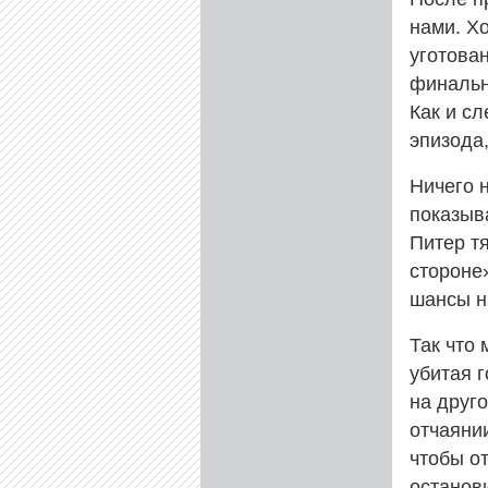
нами. Х
уготова
финально
Как и сл
эпизода
Ничего н
показыв
Питер тя
стороне
шансы н
Так что
убитая 
на друго
отчаяни
чтобы от
останов