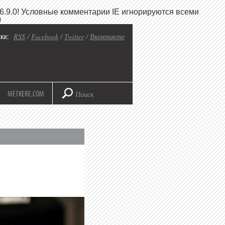
6.9.0! Условные комментарии IE игнорируются всеми
0
ки:
RSS
/
Facebook
/
Twitter
/
Вконтакте
METKERE.COM