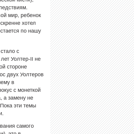
следствиям.
вой мир, ребенок
искренне хотел
остается по нашу
 стало с
ет Уолтер-II не
той стороне
ос двух Уолтеров
чему в
окус с монеткой
, а замену не
 Пока эти темы
и.
звания самого
и), это в