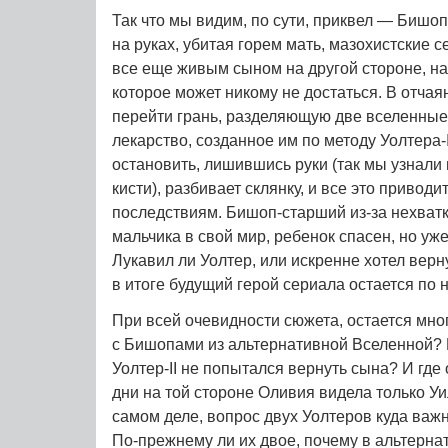
Так что мы видим, по сути, приквел — Биш
на руках, убитая горем мать, мазохистские 
все еще живым сыном на другой стороне, на
которое может никому не достаться. В отча
перейти грань, разделяющую две вселенные,
лекарство, созданное им по методу Уолтера-I
остановить, лишившись руки (так мы узнали
кисти), разбивает склянку, и все это привод
последствиям. Бишоп-старший из-за нехват
мальчика в свой мир, ребенок спасен, но уже
Лукавил ли Уолтер, или искренне хотел верну
в итоге будущий герой сериала остается по 
При всей очевидности сюжета, остается мног
с Бишопами из альтернативной Вселенной? 
Уолтер-II не попытался вернуть сына? И где 
дни на той стороне Оливия видела только У
самом деле, вопрос двух Уолтеров куда важн
По-прежнему ли их двое, почему в альтерна