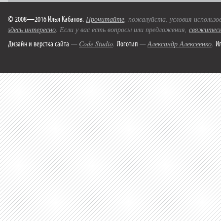
© 2008—2016 Илья Кабанов.
Прочитайте
, пожалуйста, условия использо
здесь интересно
. Если у вас есть вопросы или предложения,
свяжитесь
Дизайн и верстка сайта
Логотип
И
—
Code Studio
.
—
Александр Алексеенко
.