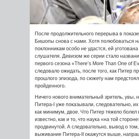
После продолжительного перерыва в показ
Бишопы снова с нами. Хотя полюбоваться н
поклонникам особо не удастся, ей уготована
слушателя. Девизом же серии стало назван
первого сезона «There’s More Than One of Eve
следовало ожидать, после того, как Питер п
прошлого эпизода, по сюжету нам предстоя
пройденного.
Ничего нового внимательный зритель, увы, н
Питера-I уже показывали, следовательно, их
как минимум, двое. Что Питер тяжело болел 
известно, как и то, что наука «на той сторон
продвинутой. А следовательно, вывод о том,
выживание Питера-II окажутся выше, напра