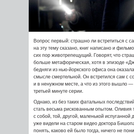
Вопрос первый: страшно ли встретиться с с
на эту тему сказано, книг написано и фильмо
сих пор животрепещущий. Говорят, что стра
больше метафорическая, хотя в эпизоде «Д
бедняги из нью-йоркского офиса она оказал
смысле смертельной. Он встретился сам с с
и в ненужном месте, а что из этого вышло —
третьей минуте серии.
Однако, из без таких фатальных последстви
стать весьма рискованным опытом. Оливия 
с собой, той, другой, маленькой испуганной
уже видели на старом видео доктора Бишопа
понять, каково ей было тогда, ничего не по