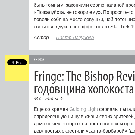
быть томным, закончили серию наивной про
«Пожалуйста, не говори ему». Попросить-то 
повели себя на месте девушки, чей потенц
светится в духе спецэффектов из Star Trek 1
Автор —
Настя Лагунова
.
FRINGE
Fringe: The Bishop Revi
годовщина холокоста
05.02.2010 14:52
Еще со времен
Guiding Light
сериалы пытали
определенную нишу в жизни своих зрителей,
домохозяек, которых на пост-советском прос
девяностых окрестили «санта-барбарой» (до