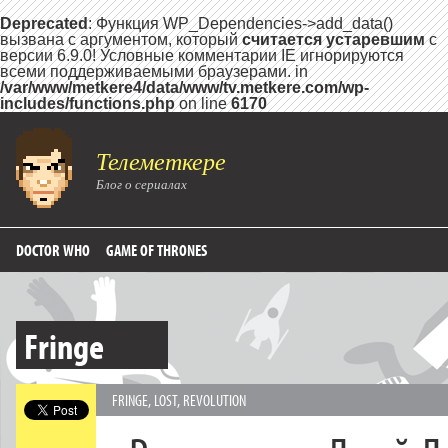
Deprecated
: Функция WP_Dependencies->add_data()
вызвана с аргументом, который
считается устаревшим
с
версии 6.9.0! Условные комментарии IE игнорируются
всеми поддерживаемыми браузерами. in
/var/www/metkere4/data/www/tv.metkere.com/wp-
includes/functions.php
on line
6170
Телеметкере
Блог о сериалах
DOCTOR WHO
GAME OF THRONES
Fringe
FRINGE
,
LOST
,
REVOLUTION