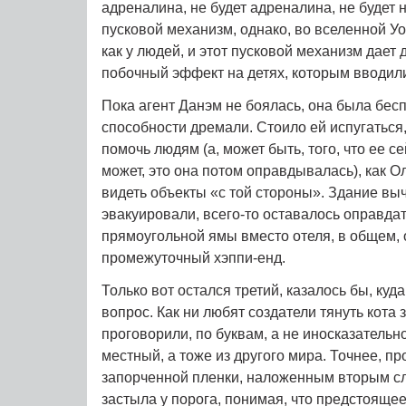
адреналина, не будет адреналина, не будет н
пусковой механизм, однако, во вселенной У
как у людей, и этот пусковой механизм дает
побочный эффект на детях, которым вводили
Пока агент Данэм не боялась, она была бес
способности дремали. Стоило ей испугаться,
помочь людям (а, может быть, того, что ее с
может, это она потом оправдывалась), как О
видеть объекты «с той стороны». Здание вы
эвакуировали, всего-то оставалось оправда
прямоугольной ямы вместо отеля, в общем,
промежуточный хэппи-енд.
Только вот остался третий, казалось бы, куд
вопрос. Как ни любят создатели тянуть кота з
проговорили, по буквам, а не иносказательно
местный, а тоже из другого мира. Точнее, 
запорченной пленки, наложенным вторым сл
застыла у порога, понимая, что предстояще