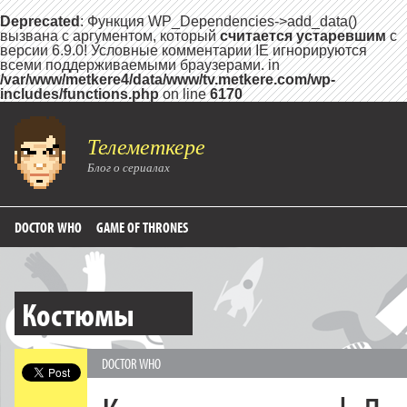
Deprecated
: Функция WP_Dependencies->add_data()
вызвана с аргументом, который
считается устаревшим
с
версии 6.9.0! Условные комментарии IE игнорируются
всеми поддерживаемыми браузерами. in
/var/www/metkere4/data/www/tv.metkere.com/wp-
includes/functions.php
on line
6170
Телеметкере
Блог о сериалах
DOCTOR WHO
GAME OF THRONES
Костюмы
DOCTOR WHO