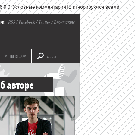
6.9.0! Условные комментарии IE игнорируются всеми
0
ки:
RSS
/
Facebook
/
Twitter
/
Вконтакте
METKERE.COM
б авторе