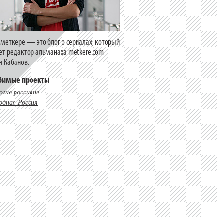
еметкере — это блог о сериалах, который
ет редактор альманаха metkere.com
я Кабанов.
бимые проекты
огие россияне
одная Россия