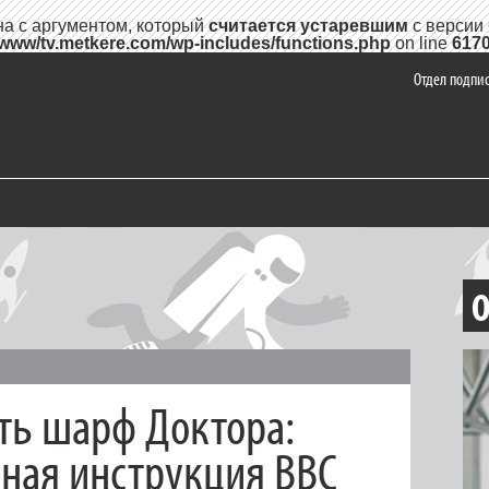
на с аргументом, который
считается устаревшим
с версии 
/www/tv.metkere.com/wp-includes/functions.php
on line
617
Отдел подпис
О
ть шарф Доктора:
ная инструкция BBC