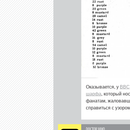
Оказывается, у
BBC
шарфа
, который но
фанатам, жаловавши
справиться с узором
DOCTOR WHO