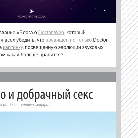
звание «Блога о
Doctor Who
, который
я всех убедить, что
посвящен не только
Doctor
ка
картинку
, посвященную эволюции звуковых
Вам какая больше нравится?
o и добрачный секс
л т. дэвис
,
стивен моффат