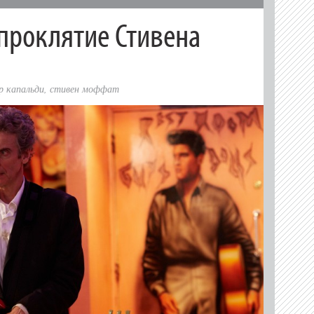
проклятие Стивена
р капальди
,
стивен моффат