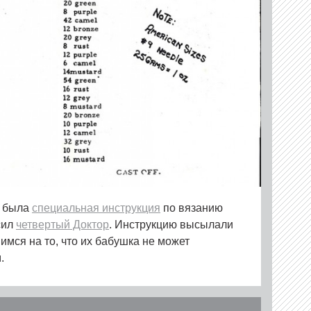
была
специальная инструкция
по вязанию
сил
четвертый Доктор
. Инструкцию высылали
мся на то, что их бабушка не может
.