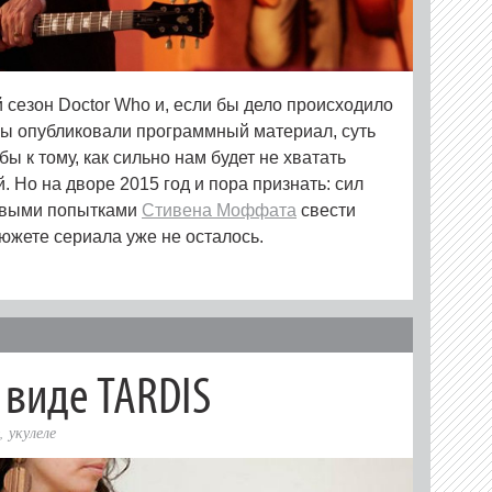
 сезон Doctor Who и, если бы дело происходило
бы опубликовали программный материал, суть
бы к тому, как сильно нам будет не хватать
й. Но на дворе 2015 год и пора признать: сил
ивыми попытками
Стивена Моффата
свести
южете сериала уже не осталось.
 виде TARDIS
,
укулеле