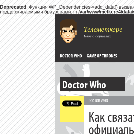
Deprecated
: Функция WP_Dependencies->add_data() вызва
поддерживаемыми браузерами. in
/var/www/metkere4/data
Телеметкере
Блог о сериалах
DOCTOR WHO
GAME OF THRONES
Doctor Who
DOCTOR WHO
Как связа
официаль