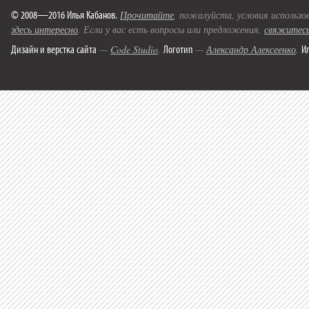
© 2008—2016 Илья Кабанов.
Прочитайте
, пожалуйста, условия использо
здесь интересно
. Если у вас есть вопросы или предложения,
свяжитесь
Дизайн и верстка сайта
Логотип
И
—
Code Studio
.
—
Александр Алексеенко
.