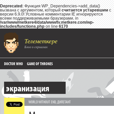
Deprecated
: Функция WP_Dependencies->add_data()
вызвана с аргументом, который
считается устаревшим
с
версии 6.9.0! Условные комментарии IE игнорируются
всеми поддерживаемыми браузерами. in
/var/www/metkere4/data/www/tv.metkere.com/wp-
includes/functions.php
on line
6170
Телеметкере
Блог о сериалах
DOCTOR WHO
GAME OF THRONES
экранизация
WORLD WITHOUT END
,
ДИЛЕТАНТ