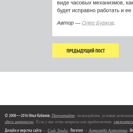
виде часовых механизмов, ка
будет исправно работать и ее
Автор —
Олег Бурков
.
ПРЕДЫДУЩИЙ ПОСТ
© 2008—2016 Илья Кабанов.
Прочитайте
, пожалуйста, условия использо
здесь интересно
. Если у вас есть вопросы или предложения,
свяжитесь
Дизайн и верстка сайта
Логотип
И
—
Code Studio
.
—
Александр Алексеенко
.