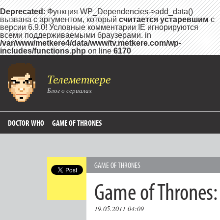
Deprecated
: Функция WP_Dependencies->add_data()
вызвана с аргументом, который
считается устаревшим
с
версии 6.9.0! Условные комментарии IE игнорируются
всеми поддерживаемыми браузерами. in
/var/www/metkere4/data/www/tv.metkere.com/wp-
includes/functions.php
on line
6170
Телеметкере
Блог о сериалах
DOCTOR WHO
GAME OF THRONES
GAME OF THRONES
Game of Throne
19.05.2011 04:09