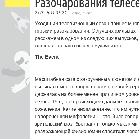
Разочарования телес
25.05.2011 01:23
cape
,
event
Уходящий телевизионный сезон принес мног
горький разочарований. О лучших фильмах 
расскажем в одном из следующих выпусков,
главных, на наш взгляд, неудачников.
The Event
Масштабная сага с закрученным сюжетом и
вызывала много вопросов уже в первой серии
держалась на более-менее приличном уров
сезона. Все, что происходило дальше, вызы
сожаления. Какие инопланетяне, что им нужн
навороченной мифологии — это было совер
зрительский мозг был занят только мыслями
раздражающей физиономии спасителя челов