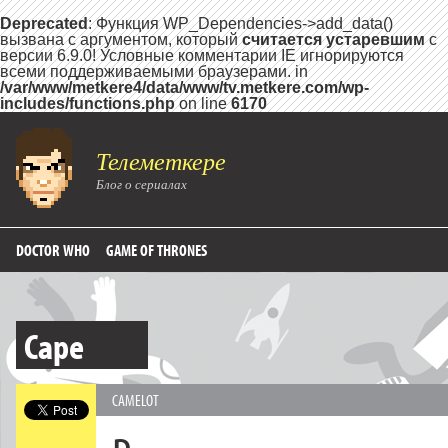
Deprecated
: Функция WP_Dependencies->add_data()
вызвана с аргументом, который
считается устаревшим
с
версии 6.9.0! Условные комментарии IE игнорируются
всеми поддерживаемыми браузерами. in
/var/www/metkere4/data/www/tv.metkere.com/wp-
includes/functions.php
on line
6170
Телеметкере
Блог о сериалах
DOCTOR WHO
GAME OF THRONES
Cape
CAMELOT