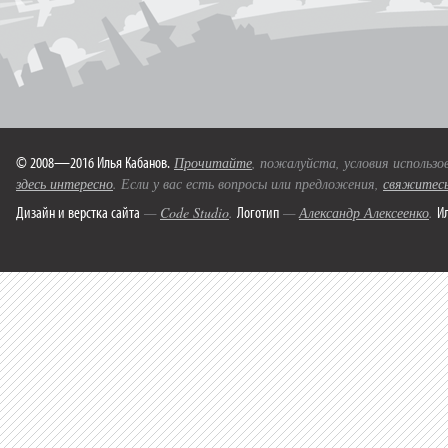
© 2008—2016 Илья Кабанов.
Прочитайте
, пожалуйста, условия использо
здесь интересно
. Если у вас есть вопросы или предложения,
свяжитесь
Дизайн и верстка сайта
Логотип
И
—
Code Studio
.
—
Александр Алексеенко
.